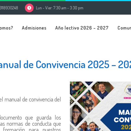
3118930248
Lun - Vier: 7:30 am - 3:30 pm
Somos?
Admisiones
Año lectivo 2026 – 2027
Comu
nual de Convivencia 2025 – 2
 el manual de convivencia del
 documento que guarda los
 las normas de conducta que
 formación para nuestros