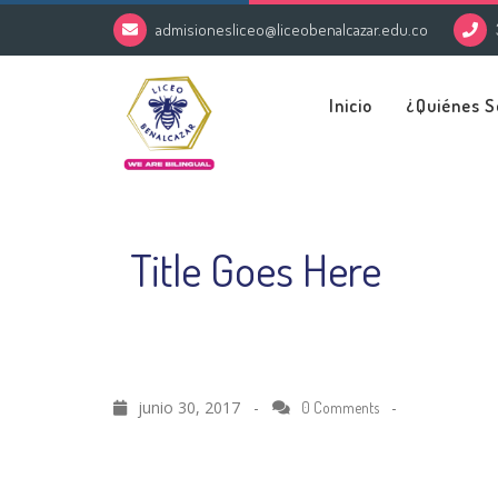
admisionesliceo@liceobenalcazar.edu.co
Inicio
¿Quiénes 
Title Goes Here
junio 30, 2017 -
-
0 Comments