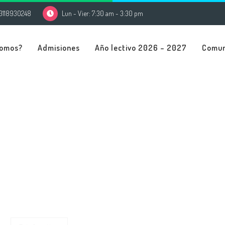
3118930248
Lun - Vier: 7:30 am - 3:30 pm
Somos?
Admisiones
Año lectivo 2026 – 2027
Comu