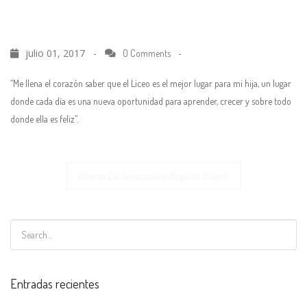
julio 01, 2017 -
-
0 Comments
“Me llena el corazón saber que el Liceo es el mejor lugar para mi hija, un lugar
donde cada día es una nueva oportunidad para aprender, crecer y sobre todo
donde ella es feliz”.
Navegación
Alberto Cárdenas, padre de grado Cuarto.
de
entradas
Entradas recientes